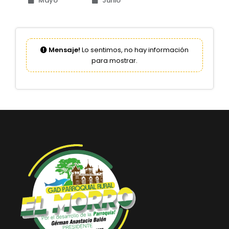
Mayo
Junio
Convocatorias
GESTIÓN ADMINISTRATIVA
Mensaje!
Lo sentimos, no hay información
Plan de desarrollo y Ordenamiento Territorial - PD
para mostrar.
Plan Anual Contratación - PAC
Plan Operativo Anual - POA
Convenios Institucionales
PRESUPUESTO: EJECUCIÓN Y REPORTES
Cédulas presupuestarias y balances
Procesos de contratación
Ejecución Presupuestaria
Obras y proyectos