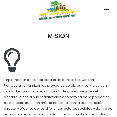
INICIO
MISIÓN
LA PARROQUIA
RESEÑA HISTÓRICA
GAD
Historia Antigua
TRANSPARENCIA
Historia Actual
GESTIÓN Y PRESUPUESTO
Símbolos Cívicos
Implementar acciones para el desarrollo del Gobierno
GESTIÓN INSTITUCIONAL
MECANISMOS DE PARTICIPACIÓN
Parroquial, dinamizar los proyectos de obras y servicios con
GEOGRAFÍA
calidad e igualdad de oportunidades, que aseguren el
Sesiones Ordinarias
desarrollo social y la reactivación económica de la población
TURISMO
Ubicación
CIUDADANÍA ACTIVA
en especial de quien más lo necesita, con la participación
Sesiones Extraordinarias
Clima
directa y efectiva de los diferentes actores sociales y dentro de
Solicitud de acceso información pública
Resoluciones
un marco de transparencia, ética institucional y el uso óptimo
NEW