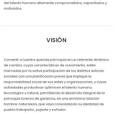
del talento humano altamente comprometidos, capacitados y
Convocatorias
motivados.
GESTIÓN ADMINISTRATIVA
Plan de desarrollo y Ordenamiento Territorial - PD
Plan Anual Contratación - PAC
VISIÓN
Plan Operativo Anual - POA
Convenios Institucionales
Convertir a nuestra querida parroquia en un referente dinámico
PRESUPUESTO: EJECUCIÓN Y REPORTES
de cambio, cuyas características de crecimiento, estén
marcadas por la activa participación de los distintos actores
Cédulas presupuestarias y balances
sociales con una planificación previa que implique la
Procesos de contratación
responsabilidad social de sus entes y organizaciones, y cuyas
actividades productivas optimicen el talento humano,
Ejecución Presupuestaria
tecnológico y natural, permitiendo el desarrollo integral de la
parroquia lorenzo de garaicoa, en una armónica relación
Obras y proyectos
hombre-naturaleza, que vaya consolidando su identidad de
pueblo trabajador, pujante y soñador.