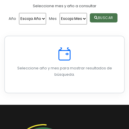
Seleccione mes y año a consultar
Convocatorias
GESTIÓN ADMINISTRATIVA
BUSCAR
Año
Mes
Plan de desarrollo y Ordenamiento Territorial - PD
Plan Anual Contratación - PAC
Plan Operativo Anual - POA
Convenios Institucionales
Seleccione año y mes para mostrar resultados de
PRESUPUESTO: EJECUCIÓN Y REPORTES
búsqueda.
Cédulas presupuestarias y balances
Procesos de contratación
Ejecución Presupuestaria
Obras y proyectos