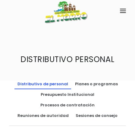
INICIO
LA PARROQUIA
RESEÑA HISTÓRICA
DISTRIBUTIVO PERSONAL
GAD
Historia Antigua
TRANSPARENCIA
Historia Actual
Distributivo de personal
Planes o programas
GESTIÓN Y PRESUPUESTO
Símbolos Cívicos
Presupuesto Institucional
GESTIÓN INSTITUCIONAL
MECANISMOS DE PARTICIPACIÓN
GEOGRAFÍA
Procesos de contratación
Sesiones Ordinarias
TURISMO
Ubicación
CIUDADANÍA ACTIVA
Reuniones de autoridad
Sesiones de consejo
Sesiones Extraordinarias
Clima
Solicitud de acceso información pública
Resoluciones
NEW