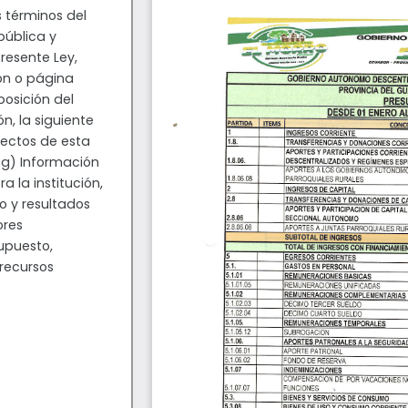
 términos del
epública y
resente Ley,
ión o página
posición del
n, la siguiente
ectos de esta
: g) Información
a la institución,
o y resultados
ores
upuesto,
 recursos