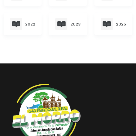
Convocatorias
GESTIÓN ADMINISTRATIVA
2022
2023
2025
Plan de desarrollo y Ordenamiento Territorial - PD
Plan Anual Contratación - PAC
Plan Operativo Anual - POA
Convenios Institucionales
PRESUPUESTO: EJECUCIÓN Y REPORTES
Cédulas presupuestarias y balances
Procesos de contratación
Ejecución Presupuestaria
Obras y proyectos