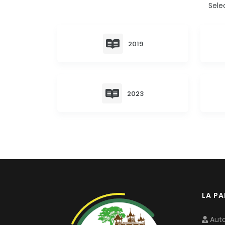
Sele
2019
2023
LA P
Auto