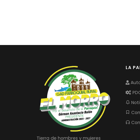
LA P
Auto
PD
Noti
Com
Con
Tierra de hombres y mujeres