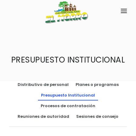
INICIO
LA PARROQUIA
PRESUPUESTO INSTITUCIONAL
RESEÑA HISTÓRICA
GAD
Historia Antigua
TRANSPARENCIA
Historia Actual
Distributivo de personal
Planes o programas
GESTIÓN Y PRESUPUESTO
Símbolos Cívicos
Presupuesto Institucional
GESTIÓN INSTITUCIONAL
MECANISMOS DE PARTICIPACIÓN
GEOGRAFÍA
Procesos de contratación
Sesiones Ordinarias
TURISMO
Ubicación
CIUDADANÍA ACTIVA
Reuniones de autoridad
Sesiones de consejo
Sesiones Extraordinarias
Clima
Solicitud de acceso información pública
Resoluciones
NEW