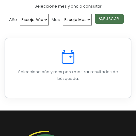
Seleccione mes y año a consultar
Convocatorias
GESTIÓN ADMINISTRATIVA
BUSCAR
Año
Mes
Plan de desarrollo y Ordenamiento Territorial - PD
Plan Anual Contratación - PAC
Plan Operativo Anual - POA
Convenios Institucionales
Seleccione año y mes para mostrar resultados de
PRESUPUESTO: EJECUCIÓN Y REPORTES
búsqueda.
Cédulas presupuestarias y balances
Procesos de contratación
Ejecución Presupuestaria
Obras y proyectos