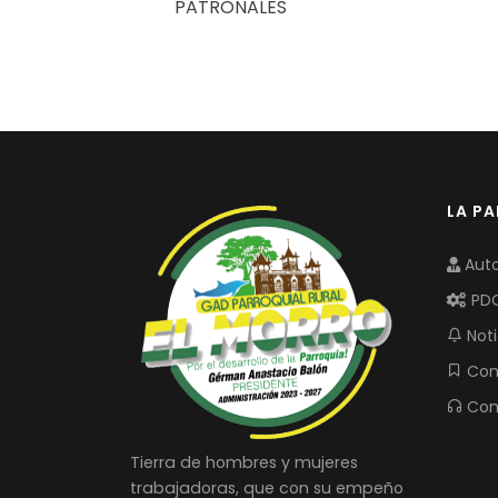
PATRONALES
LA P
Auto
PD
Noti
Com
Con
Tierra de hombres y mujeres
trabajadoras, que con su empeño