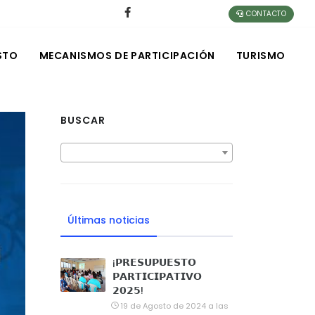
CONTACTO
STO
MECANISMOS DE PARTICIPACIÓN
TURISMO
BUSCAR
Últimas noticias
¡𝗣𝗥𝗘𝗦𝗨𝗣𝗨𝗘𝗦𝗧𝗢
𝗣𝗔𝗥𝗧𝗜𝗖𝗜𝗣𝗔𝗧𝗜𝗩𝗢
𝟮𝟬𝟮𝟱!
19 de Agosto de 2024 a las